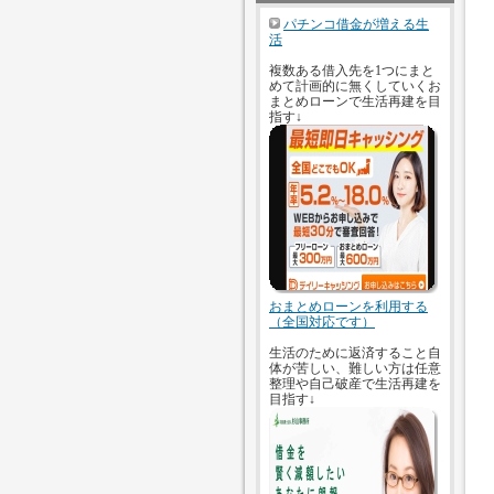
パチンコ借金が増える生
活
複数ある借入先を1つにまと
めて計画的に無くしていくお
まとめローンで生活再建を目
指す↓
おまとめローンを利用する
（全国対応です）
生活のために返済すること自
体が苦しい、難しい方は任意
整理や自己破産で生活再建を
目指す↓