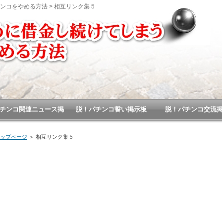
コをやめる方法 > 相互リンク集 5
チンコ関連ニュース掲
脱！パチンコ誓い掲示板
脱！パチンコ交流
示板
ップページ
＞ 相互リンク集 5