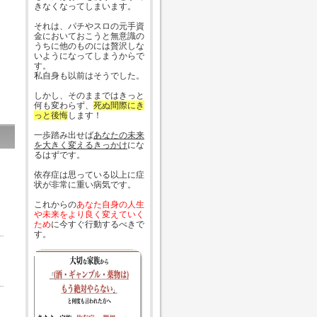
きなくなってしまいます。
それは、パチやスロの元手資
金においておこうと無意識の
うちに他のものには贅沢しな
いようになってしまうからで
す。
私自身も以前はそうでした。
しかし、そのままではきっと
何も変わらず、
死ぬ間際にき
っと後悔
します！
一歩踏み出せば
あなたの未来
を大きく変えるきっかけ
にな
るはずです。
依存症は思っている以上に症
状が非常に重い病気です。
これからの
あなた自身の人生
や未来をより良く変えていく
ため
に今すぐ行動するべきで
す。