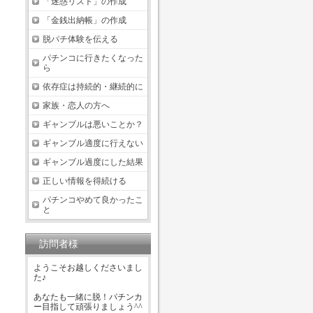
「迷惑リスト」の作成
「金銭出納帳」の作成
脱パチ体験を伝える
パチンコに行きたくなった
ら
依存症は持続的・継続的に
家族・恋人の方へ
ギャンブルは悪いことか？
ギャンブル適度に行えない
ギャンブル過度にした結果
正しい情報を得続ける
パチンコやめて良かったこ
と
訪問者様
ようこそお越しくださいまし
た♪
あなたも一緒に脱！パチンカ
ー目指して頑張りましょう^^