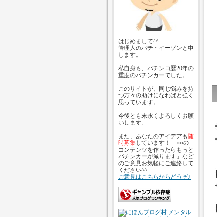
はじめまして^^
管理人のパチ・イーゾンと申
します。
私自身も、パチンコ歴20年の
重度のパチンカーでした。
このサイトが、同じ悩みを持
つ方々の助けになればと強く
思っています。
今後とも末永くよろしくお願
いします。
また、あなたのアイデアも
随
時募集
しています！「○○の
コンテンツを作ったらもっと
パチンカーが減ります」など
のご意見お気軽にご連絡して
ください^^
ご意見はこちらからどうぞ♪