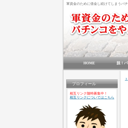
軍資金のために借金し続けてしまうパチン
HOME
脱！パ
ト
プロフィール
相互リンク随時募集中！
相互リンクについてはこちら