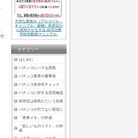
大切な家族を（アルコール・
ギャンブル・薬物）依存症か
ら脱却させる方法-自宅治療
型特別動画マニュアル-
カテゴリー
はじめに
パチンコにハマる原因
パチンコ業界の裏事情
パチンコ依存症チェック
パチンコに対する意思確認
依存症は病気だという自覚
パチンコが打てない状況に
「将来メモ」の作成
「欲しいものリスト」の作
成